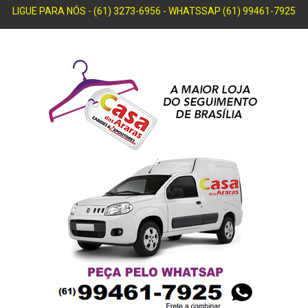
LIGUE PARA NÓS - (61) 3273-6956 - WHATSSAP (61) 99461-7925