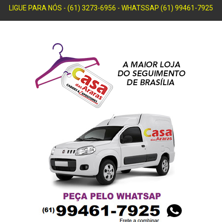
LIGUE PARA NÓS - (61) 3273-6956 - WHATSSAP (61) 99461-7925