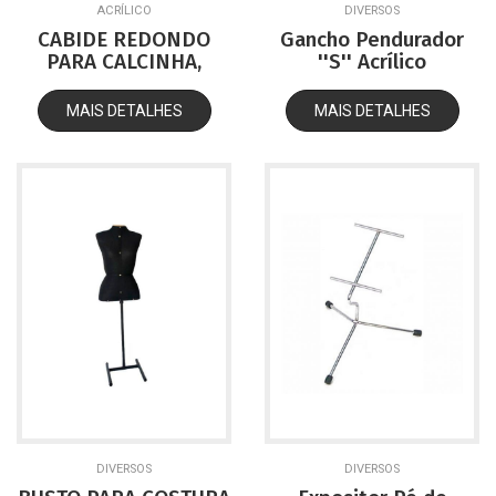
ACRÍLICO
DIVERSOS
CABIDE REDONDO
Gancho Pendurador
PARA CALCINHA,
''S'' Acrílico
BIQUINE, MODA PRAIA
Transparente
- ACRÍLICO
MAIS DETALHES
MAIS DETALHES
DIVERSOS
DIVERSOS