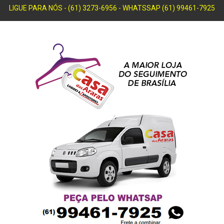
LIGUE PARA NÓS - (61) 3273-6956 - WHATSSAP (61) 99461-7925