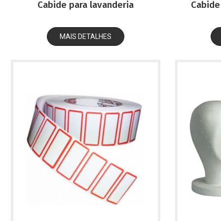
Cabide para lavanderia
Cabide 
MAIS DETALHES