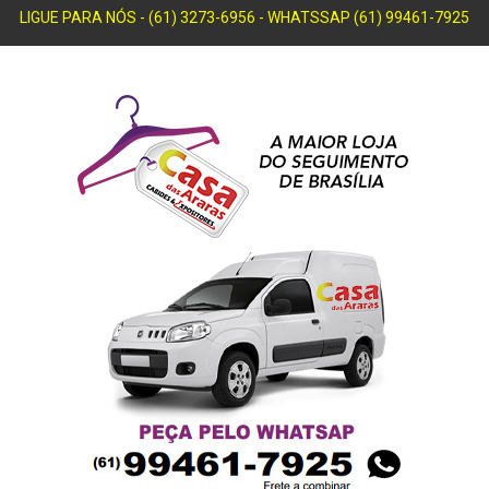
LIGUE PARA NÓS - (61) 3273-6956 - WHATSSAP (61) 99461-7925